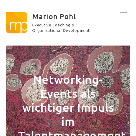
Marion Pohl
Executive Coaching &
Organisational Development
Networking-
Events als
wichtiger Impuls
im
Talentmanagement