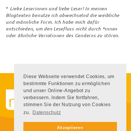
*
Liebe Leserinnen und liebe Leser! In meinen
Blogtexten benutze ich abwechselnd die weibliche
und männliche Form. Ich habe mich dafür
entschieden, um den Lesefluss nicht durch *innen
oder ähnliche Variationen des Genderns zu stören.
Diese Webseite verwendet Cookies, um
bestimmte Funktionen zu ermöglichen
Executive Coaching
und unser Online-Angebot zu
Executive Coaching &
verbessern. Indem Sie fortfahren,
Organisational Development
stimmen Sie der Nutzung von Cookies
Organisations­entwicklung
Marion Pohl
zu.
Datenschutz
+49 151 510 177 16
mail@marion-pohl.com
Profil
Akzeptieren