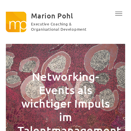
Marion Pohl
Executive Coaching &
Organisational Development
Networking-
Events als
wichtiger Impuls
im
Talentmanagement